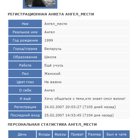
РЕГИСТРАЦИОННАЯ АНКЕТА АНГЕЛ_МЕСТИ
Ник
Ангел_мести
Реальное имя
Ангел
Год рождения
1999
Город/страна
Беларусь
Образование
Школа
Работа
Ещё учусь
Пол
Женский
Цвет глаз
Не важно
О себе
Ангел
И ещё
Хочу общаться с теми,кто знает смсл жизни!
Регистрация
24.02.2007 20:03:27 (7105 дней назад)
Последний вход
25.02.2007 14:53:45 (7104 дня назад)
ПЕРСОНАЛЬНАЯ СТАТИСТИКА АНГЕЛ_МЕСТИ
День
Входы
Фразы
Приват
Размер
Был в чате