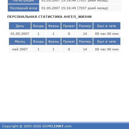
Регистрация
01.05.2007 15:16:48 (7037 дней назад)
Последний вход
01.05.2007 15:16:49 (7037 дней назад)
ПЕРСОНАЛЬНАЯ СТАТИСТИКА АНГЕЛ_ЖИЗНИ
День
Входы
Фразы
Приват
Размер
Был в чате
01.05.2007
1
1
0
14
00 час 00 мин
Месяц
Входы
Фразы
Приват
Размер
Был в чате
май 2007
1
1
0
14
00 час 00 мин
Copyright © 2003-2026 GOMEL
CHAT
.com