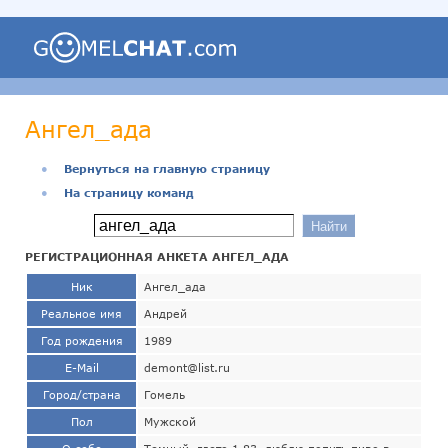
Ангел_ада
●
Вернуться на главную страницу
●
На страницу команд
РЕГИСТРАЦИОННАЯ АНКЕТА АНГЕЛ_АДА
Ник
Ангел_ада
Реальное имя
Андрей
Год рождения
1989
E-Mail
demont@list.ru
Город/страна
Гомель
Пол
Мужской