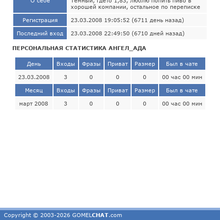
О себе
Темный, гдето 1,83, люблю попить пиво в
хорошей компании, остальное по переписке
Регистрация
23.03.2008 19:05:52 (6711 день назад)
Последний вход
23.03.2008 22:49:50 (6710 дней назад)
ПЕРСОНАЛЬНАЯ СТАТИСТИКА АНГЕЛ_АДА
День
Входы
Фразы
Приват
Размер
Был в чате
23.03.2008
3
0
0
0
00 час 00 мин
Месяц
Входы
Фразы
Приват
Размер
Был в чате
март 2008
3
0
0
0
00 час 00 мин
Copyright © 2003-2026 GOMEL
CHAT
.com