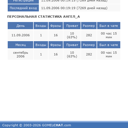
Регистрация
11.09.2006 00:19:15 (7269 дней назад)
Последний вход
11.09.2006 00:19:19 (7269 дней назад)
ПЕРСОНАЛЬНАЯ СТАТИСТИКА АНГЕЛ_А
День
Входы
Фразы
Приват
Размер
Был в чате
10
00 час 15
11.09.2006
1
16
282
(63%)
мин
Месяц
Входы
Фразы
Приват
Размер
Был в чате
сентябрь
10
00 час 15
1
16
282
2006
(63%)
мин
Copyright © 2003-2026 GOMEL
CHAT
.com