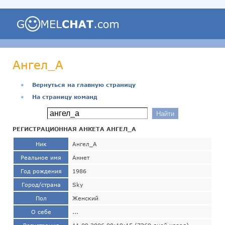
Ангел_А
●
Вернуться на главную страницу
●
На страницу команд
РЕГИСТРАЦИОННАЯ АНКЕТА АНГЕЛ_А
Ник
Ангел_А
Реальное имя
Аннет
Год рождения
1986
Город/страна
Sky
Пол
Женский
О себе
...