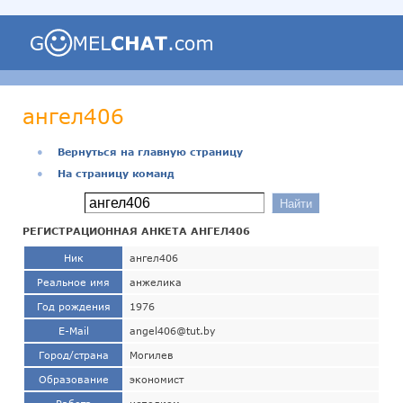
ангел406
●
Вернуться на главную страницу
●
На страницу команд
РЕГИСТРАЦИОННАЯ АНКЕТА АНГЕЛ406
Ник
ангел406
Реальное имя
анжелика
Год рождения
1976
E-Mail
angel406@tut.by
Город/страна
Могилев
Образование
экономист