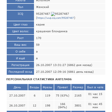
Работа
исполком
Пол
Женский
ICQ
95287487
(
)
https://wwp.icq.com/95287487
Цвет глаз
карие
Цвет волос
крашеная блондинка
Рост
170
Ваш вес
59
О себе
а
И ещё
а
Регистрация
26.10.2007 13:31:27 (6862 дня назад)
Последний вход
27.10.2007 12:39:16 (6861 день назад)
ПЕРСОНАЛЬНАЯ СТАТИСТИКА АНГЕЛ406
День
Входы
Фразы
Приват
Размер
Был в чате
01 час 15
27.10.2007
6
119
75 (63%)
2165
мин
166
01 час 45
26.10.2007
12
198
3801
(84%)
мин