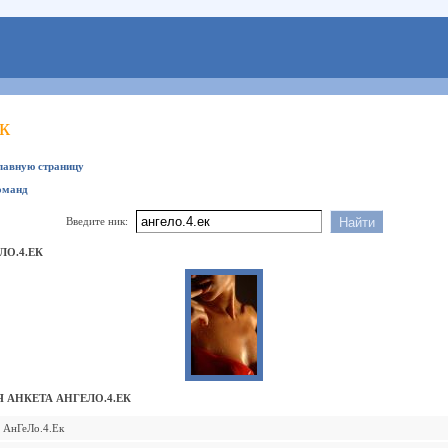
к
главную страницу
оманд
Введите ник:
О.4.ЕК
 АНКЕТА АНГЕЛО.4.ЕК
АнГеЛо.4.Ек