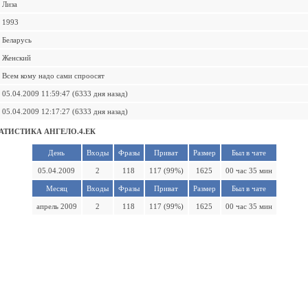
Лиза
1993
Беларусь
Женский
Всем кому надо сами спроосят
05.04.2009 11:59:47 (6333 дня назад)
05.04.2009 12:17:27 (6333 дня назад)
АТИСТИКА АНГЕЛО.4.ЕК
День
Входы
Фразы
Приват
Размер
Был в чате
05.04.2009
2
118
117 (99%)
1625
00 час 35 мин
Месяц
Входы
Фразы
Приват
Размер
Был в чате
апрель 2009
2
118
117 (99%)
1625
00 час 35 мин