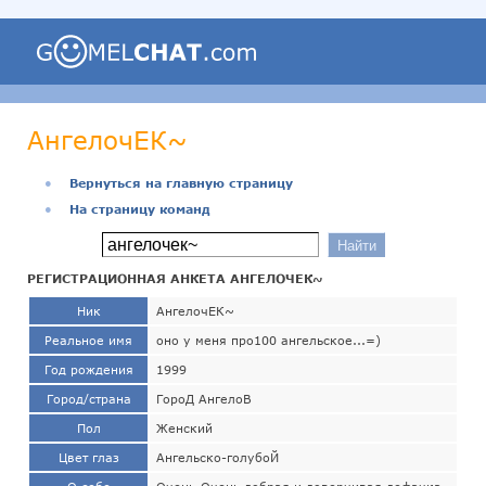
АнгелочЕК~
●
Вернуться на главную страницу
●
На страницу команд
РЕГИСТРАЦИОННАЯ АНКЕТА АНГЕЛОЧЕК~
Ник
АнгелочЕК~
Реальное имя
оно у меня про100 ангельское...=)
Год рождения
1999
Город/страна
ГороД АнгелоВ
Пол
Женский
Цвет глаз
Ангельско-голубоЙ