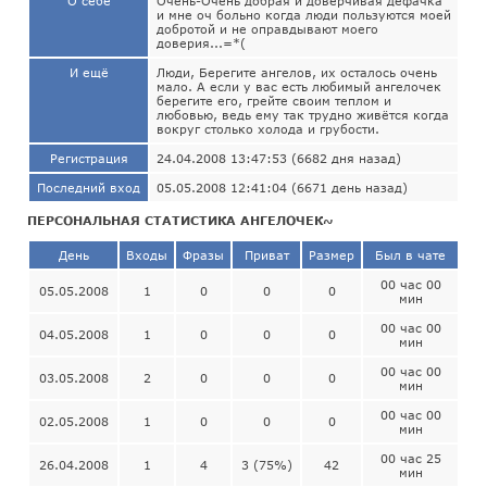
О себе
Очень-Очень добрая и доверчивая дефачка
и мне оч больно когда люди пользуются моей
добротой и не оправдывают моего
доверия...=*(
И ещё
Люди, Берегите ангелов, их осталось очень
мало. А если у вас есть любимый ангелочек
берегите его, грейте своим теплом и
любовью, ведь ему так трудно живётся когда
вокруг столько холода и грубости.
Регистрация
24.04.2008 13:47:53 (6682 дня назад)
Последний вход
05.05.2008 12:41:04 (6671 день назад)
ПЕРСОНАЛЬНАЯ СТАТИСТИКА АНГЕЛОЧЕК~
День
Входы
Фразы
Приват
Размер
Был в чате
00 час 00
05.05.2008
1
0
0
0
мин
00 час 00
04.05.2008
1
0
0
0
мин
00 час 00
03.05.2008
2
0
0
0
мин
00 час 00
02.05.2008
1
0
0
0
мин
00 час 25
26.04.2008
1
4
3 (75%)
42
мин