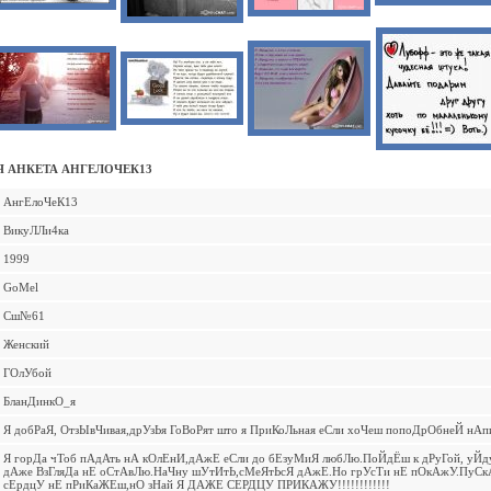
 АНКЕТА АНГЕЛОЧЕК13
АнгЕлоЧеК13
ВикуЛЛи4ка
1999
GoMel
Сш№61
Женский
ГОлУбой
БланДинкО_я
Я добРаЯ, ОтзЫвЧивая,дрУзЬя ГоВоРят што я ПриКоЛьная еСли хоЧеш попоДрОбнеЙ нАп
Я горДа чТоб пАдАть нА кОлЕнИ,дАжЕ еСли до бЕзуМиЯ любЛю.ПоЙдЁш к дРуГой, уЙд
дАже ВзГляДа нЕ оСтАвЛю.НаЧну шУтИтЬ,сМеЯтЬсЯ дАжЕ.Но грУсТи нЕ пОкАжУ.ПуСк
сЕрдцУ нЕ пРиКаЖЕш,нО зНай Я ДАЖЕ СЕРДЦУ ПРИКАЖУ!!!!!!!!!!!!