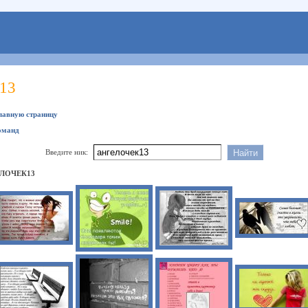
13
главную страницу
оманд
Введите ник:
ЛОЧЕК13