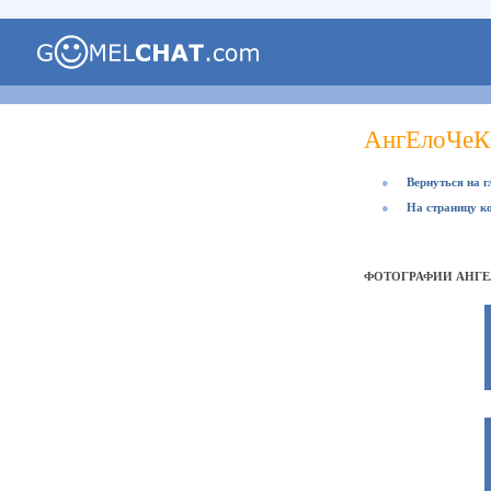
АнгЕлоЧеК
●
Вернуться на 
●
На страницу к
ФОТОГРАФИИ АНГЕ