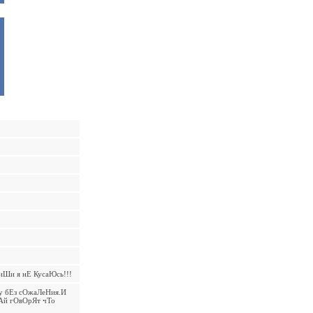
иШи я нЕ КусаЮсь!!!
у бЕз сОжаЛеНия.И
Ай гОвОрЯт чТо