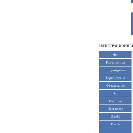
РЕГИСТРАЦИОННАЯ
Ник
Реальное имя
Год рождения
Город/страна
Образование
Пол
Цвет глаз
Цвет волос
О себе
И ещё