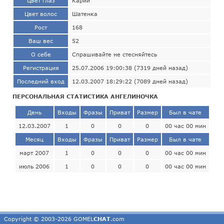
Цвет глаз
Карий
Цвет волос
Шатенка
Рост
168
Ваш вес
52
О себе
Спрашивайте не стесняйтесь
Регистрация
25.07.2006 19:00:38 (7319 дней назад)
Последний вход
12.03.2007 18:29:22 (7089 дней назад)
ПЕРСОНАЛЬНАЯ СТАТИСТИКА АНГЕЛИНОЧКА
День
Входы
Фразы
Приват
Размер
Был в чате
12.03.2007
1
0
0
0
00 час 00 мин
Месяц
Входы
Фразы
Приват
Размер
Был в чате
март 2007
1
0
0
0
00 час 00 мин
июль 2006
1
0
0
0
00 час 00 мин
Copyright © 2003-2026 GOMEL
CHAT
.com