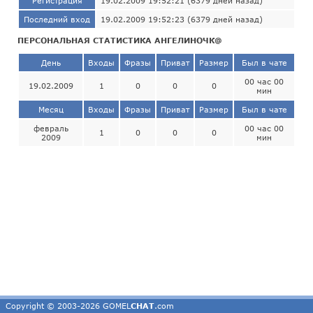
Регистрация
19.02.2009 19:52:21 (6379 дней назад)
Последний вход
19.02.2009 19:52:23 (6379 дней назад)
ПЕРСОНАЛЬНАЯ СТАТИСТИКА АНГЕЛИНОЧК@
День
Входы
Фразы
Приват
Размер
Был в чате
00 час 00
19.02.2009
1
0
0
0
мин
Месяц
Входы
Фразы
Приват
Размер
Был в чате
февраль
00 час 00
1
0
0
0
2009
мин
Copyright © 2003-2026 GOMEL
CHAT
.com