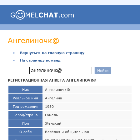
Ангелиночк@
●
Вернуться на главную страницу
●
На страницу команд
РЕГИСТРАЦИОННАЯ АНКЕТА АНГЕЛИНОЧК@
Ник
Ангелиночк@
Реальное имя
Ангелина
Год рождения
1930
Город/страна
Гомель
Пол
Женский
О себе
Весёлая и общительная