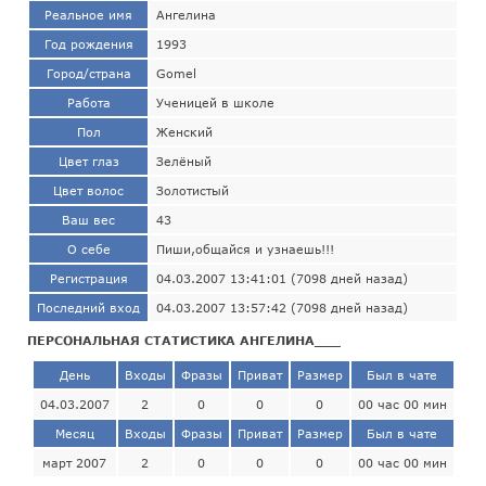
Реальное имя
Ангелина
Год рождения
1993
Город/страна
Gomel
Работа
Ученицей в школе
Пол
Женский
Цвет глаз
Зелёный
Цвет волос
Золотистый
Ваш вес
43
О себе
Пиши,общайся и узнаешь!!!
Регистрация
04.03.2007 13:41:01 (7098 дней назад)
Последний вход
04.03.2007 13:57:42 (7098 дней назад)
ПЕРСОНАЛЬНАЯ СТАТИСТИКА АНГЕЛИНА___
День
Входы
Фразы
Приват
Размер
Был в чате
04.03.2007
2
0
0
0
00 час 00 мин
Месяц
Входы
Фразы
Приват
Размер
Был в чате
март 2007
2
0
0
0
00 час 00 мин