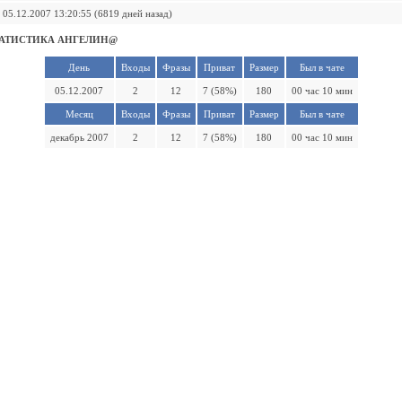
05.12.2007 13:20:55 (6819 дней назад)
АТИСТИКА АНГЕЛИН@
День
Входы
Фразы
Приват
Размер
Был в чате
05.12.2007
2
12
7 (58%)
180
00 час 10 мин
Месяц
Входы
Фразы
Приват
Размер
Был в чате
декабрь 2007
2
12
7 (58%)
180
00 час 10 мин