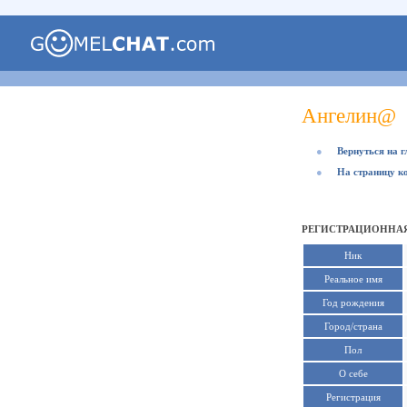
Ангелин@
●
Вернуться на 
●
На страницу к
РЕГИСТРАЦИОННАЯ
Ник
Реальное имя
Год рождения
Город/страна
Пол
О себе
Регистрация