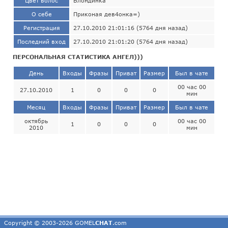
Цвет волос
Блондинка
О себе
Приконая дев4онка=)
Регистрация
27.10.2010 21:01:16 (5764 дня назад)
Последний вход
27.10.2010 21:01:20 (5764 дня назад)
ПЕРСОНАЛЬНАЯ СТАТИСТИКА АНГЕЛ)))
День
Входы
Фразы
Приват
Размер
Был в чате
00 час 00
27.10.2010
1
0
0
0
мин
Месяц
Входы
Фразы
Приват
Размер
Был в чате
октябрь
00 час 00
1
0
0
0
2010
мин
Copyright © 2003-2026 GOMEL
CHAT
.com