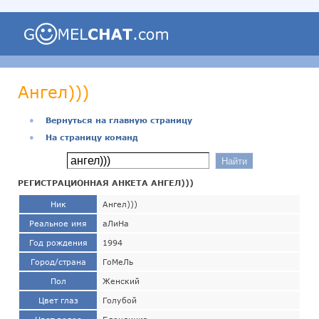
Ангел)))
●
Вернуться на главную страницу
●
На страницу команд
РЕГИСТРАЦИОННАЯ АНКЕТА АНГЕЛ)))
Ник
Ангел)))
Реальное имя
аЛиНа
Год рождения
1994
Город/страна
ГоМеЛь
Пол
Женский
Цвет глаз
Голубой