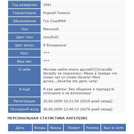
Год рождения
1991
Город/страна
Родной Гомель!
Образование
Гуо Сош№69
Пол
Женский
Цвет глаз
голубой)
Цвет волос
Я блондинка!
Рост
***
Ваш вес
***
О себе
Мечтаю найти много друзей!)))Спасибо
deceptу за подсказку:-Мама а правда что
слово чат от слова:Зачать?-Ммм
дочка...Зачатие это дело чата!
И ещё
Я как цветок: без общения я прападу!А
остольное и не вспомнишь!
Регистрация
20.04.2009 15:21:54 (6319 дней назад)
Последний вход
30.05.2009 12:40:13 (6279 дней назад)
ПЕРСОНАЛЬНАЯ СТАТИСТИКА АНГЕЛ(ОК)
День
Входы
Фразы
Приват
Размер
Был в чате