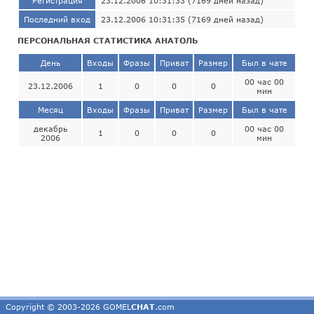
Регистрация
23.12.2006 10:31:33 (7169 дней назад)
Последний вход
23.12.2006 10:31:35 (7169 дней назад)
ПЕРСОНАЛЬНАЯ СТАТИСТИКА АНАТОЛЬ
День
Входы
Фразы
Приват
Размер
Был в чате
00 час 00
23.12.2006
1
0
0
0
мин
Месяц
Входы
Фразы
Приват
Размер
Был в чате
декабрь
00 час 00
1
0
0
0
2006
мин
Copyright © 2003-2026 GOMEL
CHAT
.com