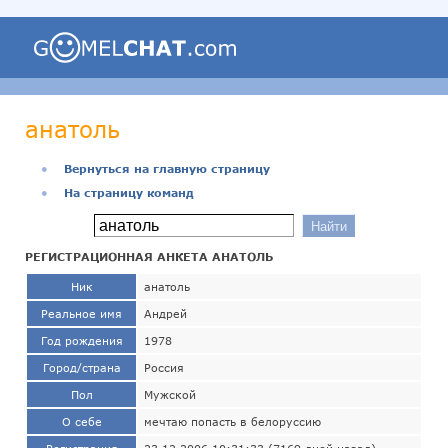
анатоль
●
Вернуться на главную страницу
●
На страницу команд
РЕГИСТРАЦИОННАЯ АНКЕТА АНАТОЛЬ
Ник
анатоль
Реальное имя
Андрей
Год рождения
1978
Город/страна
Россия
Пол
Мужской
О себе
мечтаю попасть в белоруссию