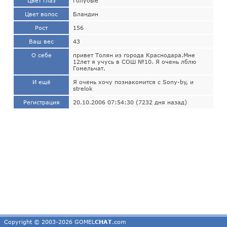
Цвет глаз
Голубые
Цвет волос
Бландин
Рост
156
Ваш вес
43
О себе
привет Толян из города Краснодара.Мне
12лет я учусь в СОШ №10. Я очень лблю
Гомельчат.
И ещё
Я очень хочу познакомится с Sony-by, и
strelok
Регистрация
20.10.2006 07:54:30 (7232 дня назад)
Copyright © 2003-2026 GOMEL
CHAT
.com