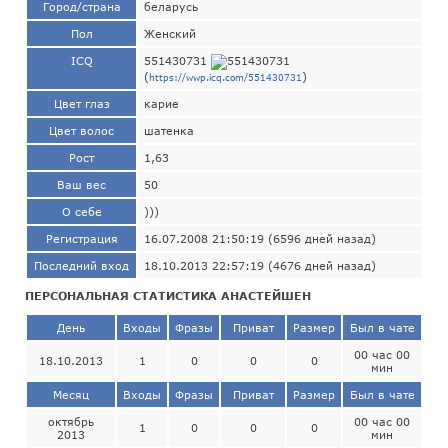
Город/страна
беларусь
Пол
Женский
ICQ
551430731
(
)
https://wwp.icq.com/551430731
Цвет глаз
карие
Цвет волос
шатенка
Рост
1,63
Ваш вес
50
О себе
)))
Регистрация
16.07.2008 21:50:19 (6596 дней назад)
Последний вход
18.10.2013 22:57:19 (4676 дней назад)
ПЕРСОНАЛЬНАЯ СТАТИСТИКА АНАСТЕЙШЕН
День
Входы
Фразы
Приват
Размер
Был в чате
00 час 00
18.10.2013
1
0
0
0
мин
Месяц
Входы
Фразы
Приват
Размер
Был в чате
октябрь
00 час 00
1
0
0
0
2013
мин