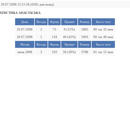
29.07.2008 12:51:56 (6582 дня назад)
АТИСТИКА АНАСТАСЬКА
День
Входы
Фразы
Приват
Размер
Был в чате
29.07.2008
2
75
9 (12%)
1885
00 час 35 мин
28.07.2008
1
118
49 (42%)
1903
00 час 40 мин
Месяц
Входы
Фразы
Приват
Размер
Был в чате
июль 2008
3
193
58 (30%)
3788
01 час 15 мин