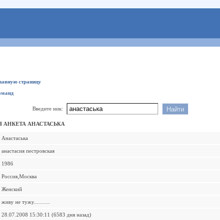
главную страницу
оманд
Введите ник:
 АНКЕТА АНАСТАСЬКА
Анастаська
анастасия пестровская
1986
Россия,Москва
Женский
живу не тужу...........
28.07.2008 15:30:11 (6583 дня назад)