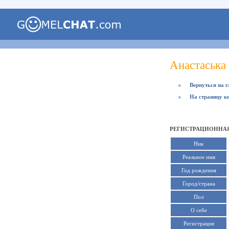
Анастаська
●
Вернуться на 
●
На страницу к
РЕГИСТРАЦИОННАЯ
Ник
Реальное имя
Год рождения
Город/страна
Пол
О себе
Регистрация