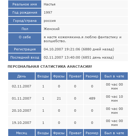
Реальное имя
Настья
Год рождения
1997
Город/страна
россия
Пол
Женский
О себе
я настя кожемякина.я люблю фантастику и
волшебство.
Регистрация
04.10.2007 19:21:06 (6880 дней назад)
Последний вход
02.11.2007 13:40:00 (6851 день назад)
ПЕРСОНАЛЬНАЯ СТАТИСТИКА АНАСТАСИЯ!
День
Входы
Фразы
Приват
Размер
Был в чате
00 час 00
02.11.2007
1
0
0
0
мин
00 час 10
01.11.2007
1
21
0
489
мин
00 час 00
20.10.2007
1
0
0
0
мин
00 час 00
19.10.2007
1
0
0
0
мин
Месяц
Входы
Фразы
Приват
Размер
Был в чате