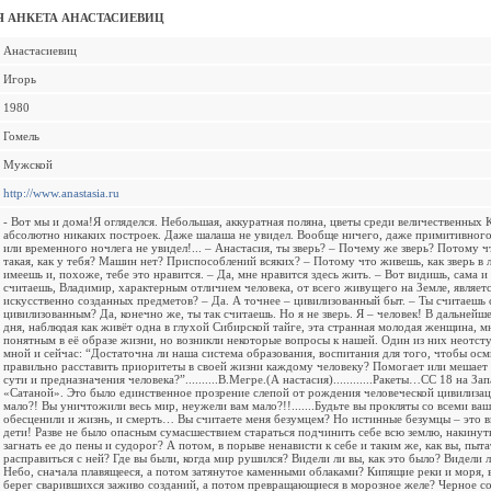
 АНКЕТА АНАСТАСИЕВИЦ
Анастасиевиц
Игорь
1980
Гомель
Мужской
http://www.anastasia.ru
- Вот мы и дома!Я огляделся. Небольшая, аккуратная поляна, цветы среди величественных 
абсолютно никаких построек. Даже шалаша не увидел. Вообще ничего, даже примитивного
или временного ночлега не увидел!... – Анастасия, ты зверь? – Почему же зверь? Потому ч
такая, как у тебя? Машин нет? Приспособлений всяких? – Потому что живешь, как зверь в л
имеешь и, похоже, тебе это нравится. – Да, мне нравится здесь жить. – Вот видишь, сама и
считаешь, Владимир, характерным отличием человека, от всего живущего на Земле, являетс
искусственно созданных предметов? – Да. А точнее – цивилизованный быт. – Ты считаешь 
цивилизованным? Да, конечно же, ты так считаешь. Но я не зверь. Я – человек! В дальнейше
дня, наблюдая как живёт одна в глухой Сибирской тайге, эта странная молодая женщина, мн
понятным в её образе жизни, но возникли некоторые вопросы к нашей. Один из них неотст
мной и сейчас: “Достаточна ли наша система образования, воспитания для того, чтобы осм
правильно расставить приоритеты в своей жизни каждому человеку? Помогает или мешает
сути и предназначения человека?”..........В.Мегре.(А настасия)............Ракеты…СС 18 на За
«Сатаной». Это было единственное прозрение слепой от рождения человеческой цивилиза
мало?! Вы уничтожили весь мир, неужели вам мало?!!.......Будьте вы прокляты со всеми в
обесценили и жизнь, и смерть… Вы считаете меня безумцем? Но истинные безумцы – это в
дети! Разве не было опасным сумасшествием стараться подчинить себе всю землю, накинут
загнать ее до пены и судорог? А потом, в порыве ненависти к себе и таким же, как вы, пыт
расправиться с ней? Где вы были, когда мир рушился? Видели ли вы, как это было? Видели л
Небо, сначала плавящееся, а потом затянутое каменными облаками? Кипящие реки и моря,
берег сварившихся заживо созданий, а потом превращающиеся в морозное желе? Черное со