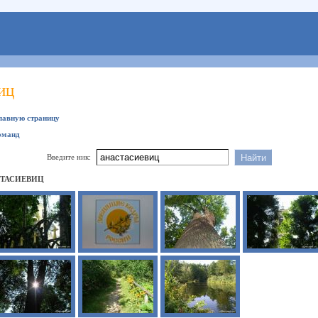
иц
главную страницу
оманд
Введите ник:
СТАСИЕВИЦ