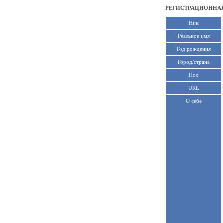
РЕГИСТРАЦИОННАЯ
Ник
Реальное имя
Год рождения
Город/страна
Пол
URL
О себе