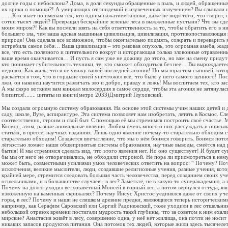
долгие годы с небосклона? Дома, в доли секунды обращенные в пыль, и людей, обращенны
их крики о помощи?! А умирающих от эпидемий и изувеченных излучением? Вы слышали и
.......Кто знает по именам тех, кто одним нажатием кнопки, даже не видя того, что творит, 
сотни тысяч людей? Превращал бескрайние зеленые леса в выжженные пустыни? Что вы сде
моим миром?! Как вы посмели взять на себя ответственность за то, чтобы обратить его в ни
большего зла, чем ваша адская машинная цивилизация, цивилизация, противопоставляюща
природе! Она сделала все возможное, чтобы окончательно подмять, сожрать и переварить м
истребила самое себя… Ваша цивилизация – это раковая опухоль, это огромная амеба, жад
все, что есть полезного и питательного вокруг и исторгающая только зловонные отравленные
ваше время оканчивается… И пусть я сам уже не доживу до этого, но вам на смену придут 
кто понимает губительность техники, те, кто сможет обходиться без нее… Вы вырождаетес
недолго. Как жаль, что я не увижу вашей последней агонии! Но мы взрастим сыновей, кото
раскается в том, что в гордыне своей уничтожил все, что было у него самого ценного! Пос
лжи, он наконец научится различать зло и добро, правду и ложь! Мы воспитаем тех, кто зас
А мы скоро воткнем вам кинжал милосердия в самое сердце, чтобы эта агония не затянулас
близится!....... цитаты из книги(метро 2033)Дмитрий Глуховский.
Мы создали огромную систему образования. На основе этой системы учим наших детей и д
саду, школе, Вузе, аспирантуре. Эта система позволяет нам изобретать, летать в Космос. Сл
соответственно, строим и свой быт. С помощью её мы стремимся построить своё счастье. 
Космос, атом, разные аномальные явления. Любим очень много о них рассуждать и описыв
статьях, в прессе, научных изданиях. Лишь одно явление почему-то старательно обходим 
старательно обходим! Создается впечатление, что мы о нём боимся говорить. Боимся потом
лёгкостью ломает наши общепринятые системы образования, научные выводы, смеётся над
бытия! И мы стремимся сделать вид, что этого явления нет. Но оно существует! И будет су
бы мы от него не отворачивались, не обходили стороной. Не пора ли присмотреться к нему
может быть, совместными усилиями умов человеческих ответить на вопрос: “ Почему? Поч
исключения, великие мыслители, люди, создавшие религиозные учения, разные учения, кото
крайней мере, стремится следовать большая часть человечества, перед созданием своих уч
отшельниками, и в большинстве случаев - в лес? Заметьте, не в какую-то суперакадемию, а и
Почему на долго уходил ветхозаветный Моисей в горный лес, а потом вернулся оттуда, яв
изложенную на каменных скрижалях? Почему Иисус Христос уединялся даже от своих уче
горы, в лес? Почему и наши не слишком древние предки, являющиеся теперь историческим
например, как Серафим Саровский или Сергий Радонежский, тоже уходили в лес отшельник
небольшой отрезок времени постигали мудрость такой глубины, что за советом к ним ехал
мирские? Анастасия живёт в лесу, совершенно одна, у неё нет жилища, она почти не носит
никаких запасов продуктов питания. Она потомок тех людей, которые жили здесь тысячелет