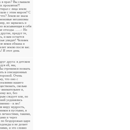
х в прах? Вы слышали
х проклятия?!
стирал с лица земли
лали с этим миром? С
что? Земля не знала
я неживые механизмы
ир, но зарвалась и
но всасывающая в себя
 отходы. ......– Но
другие, придут те,
ь, и вам остается
рые увидят! Человек
ле веков обмана и
елит землю после вас.
ь! И этот день
руг друга: в детском
едуя ей, мы,
Мы стремимся познать
ать в сенсационных
стороной. Очень
у, что оно с
 реалиями нашего
ществовать, сколько
 внимательнее и,
ему все, без
рым следует или, по
ений уединялись
менно - в лес!
ив миру мудрость,
ников в пустыню, в
и личностями, такими,
ами и через
и по бездорожью цари
 одежды и не делает
иями, и это словно