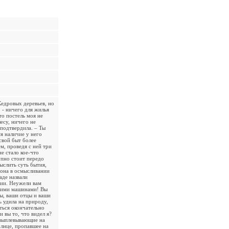
Кедровых деревьев, но
 - ничего для жилья
то постель моя не
есу, ничего не
 подтвердила. – Ты
я наличие у него
свой быт более
м, проведя с ней три
е стало кое-что
упно стоит передо
ыслить суть бытия,
 она в осмысливании
паде назвали
ции. Неужели вам
ашими машинами! Вы
ы, ваши отцы и ваши
ь удила на природу,
аться окончательно
и вы то, что видел я?
 выплевывающие на
лнце, пропавшее на