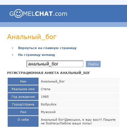
Анальный_бог
●
Вернуться на главную страницу
●
На страницу команд
РЕГИСТРАЦИОННАЯ АНКЕТА АНАЛЬНЫЙ_БОГ
Ник
Анальный_бог
Реальное имя
Степа
Год рождения
1985
Город/страна
Бобруйск
Пол
Мужской
О себе
Анальный бог!Девушки, я жду вас!!! Пишите
не бойтесь!Люблю ваши попы!