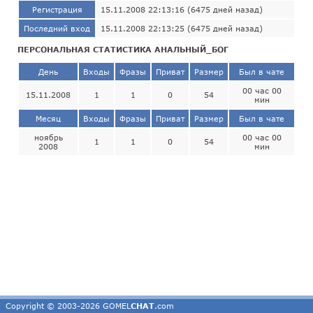
Регистрация
15.11.2008 22:13:16 (6475 дней назад)
Последний вход
15.11.2008 22:13:25 (6475 дней назад)
ПЕРСОНАЛЬНАЯ СТАТИСТИКА АНАЛЬНЫЙ_БОГ
День
Входы
Фразы
Приват
Размер
Был в чате
00 час 00
15.11.2008
1
1
0
54
мин
Месяц
Входы
Фразы
Приват
Размер
Был в чате
ноябрь
00 час 00
1
1
0
54
2008
мин
Copyright © 2003-2026 GOMEL
CHAT
.com