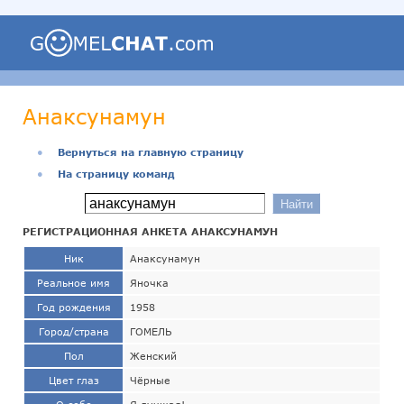
Анаксунамун
●
Вернуться на главную страницу
●
На страницу команд
РЕГИСТРАЦИОННАЯ АНКЕТА АНАКСУНАМУН
Ник
Анаксунамун
Реальное имя
Яночка
Год рождения
1958
Город/страна
ГОМЕЛЬ
Пол
Женский
Цвет глаз
Чёрные