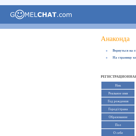
Анаконда
●
Вернуться на 
●
На страницу к
РЕГИСТРАЦИОННАЯ
Ник
Реальное имя
Год рождения
Город/страна
Образование
Пол
О себе