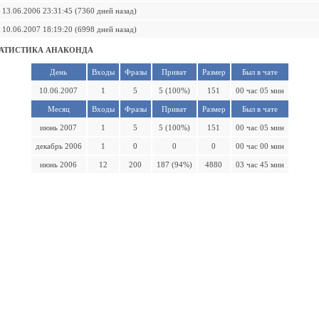
13.06.2006 23:31:45 (7360 дней назад)
10.06.2007 18:19:20 (6998 дней назад)
АТИСТИКА АНАКОНДА
День
Входы
Фразы
Приват
Размер
Был в чате
10.06.2007
1
5
5 (100%)
151
00 час 05 мин
Месяц
Входы
Фразы
Приват
Размер
Был в чате
июнь 2007
1
5
5 (100%)
151
00 час 05 мин
декабрь 2006
1
0
0
0
00 час 00 мин
июнь 2006
12
200
187 (94%)
4880
03 час 45 мин