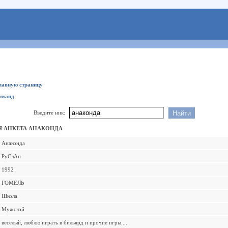
главную страницу
оманд
Введите ник:
 АНКЕТА АНАКОНДА
Анаконда
РуСлАн
1992
ГОМЕЛЬ
Школа
Мужской
весёлый, люблю играть в бильярд и прочие игры....