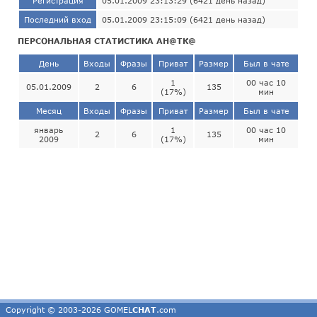
Регистрация
05.01.2009 23:13:29 (6421 день назад)
Последний вход
05.01.2009 23:15:09 (6421 день назад)
ПЕРСОНАЛЬНАЯ СТАТИСТИКА АН@ТК@
День
Входы
Фразы
Приват
Размер
Был в чате
1
00 час 10
05.01.2009
2
6
135
(17%)
мин
Месяц
Входы
Фразы
Приват
Размер
Был в чате
январь
1
00 час 10
2
6
135
2009
(17%)
мин
Copyright © 2003-2026 GOMEL
CHAT
.com