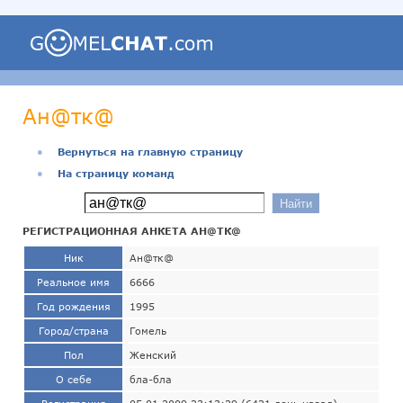
Ан@тк@
●
Вернуться на главную страницу
●
На страницу команд
РЕГИСТРАЦИОННАЯ АНКЕТА АН@ТК@
Ник
Ан@тк@
Реальное имя
6666
Год рождения
1995
Город/страна
Гомель
Пол
Женский
О себе
бла-бла