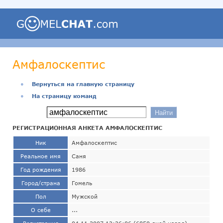
Амфалоскептис
●
Вернуться на главную страницу
●
На страницу команд
РЕГИСТРАЦИОННАЯ АНКЕТА АМФАЛОСКЕПТИС
Ник
Амфалоскептис
Реальное имя
Саня
Год рождения
1986
Город/страна
Гомель
Пол
Мужской
О себе
...