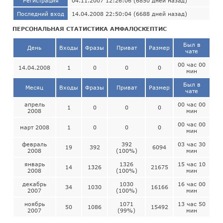
Регистрация
04.11.2007 12:26:06 (6850 дней назад)
Последний вход
14.04.2008 22:50:04 (6688 дней назад)
ПЕРСОНАЛЬНАЯ СТАТИСТИКА АМФАЛОСКЕПТИС
Был в
День
Входы
Фразы
Приват
Размер
чате
00 час 00
14.04.2008
1
0
0
0
мин
Был в
Месяц
Входы
Фразы
Приват
Размер
чате
апрель
00 час 00
1
0
0
0
2008
мин
00 час 00
март 2008
1
0
0
0
мин
февраль
392
03 час 30
19
392
6094
2008
(100%)
мин
январь
1326
15 час 10
14
1326
21675
2008
(100%)
мин
декабрь
1030
16 час 00
34
1030
16166
2007
(100%)
мин
ноябрь
1071
13 час 50
50
1086
15492
2007
(99%)
мин