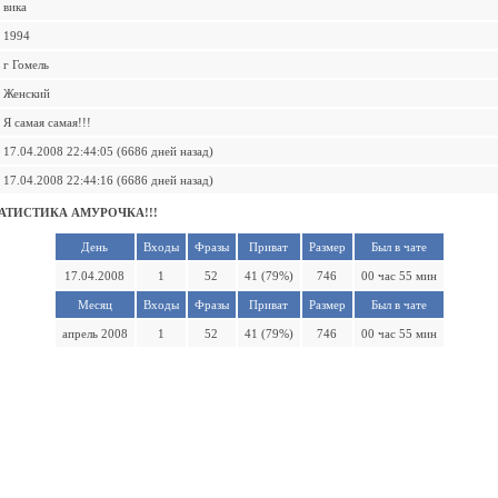
вика
1994
г Гомель
Женский
Я самая самая!!!
17.04.2008 22:44:05 (6686 дней назад)
17.04.2008 22:44:16 (6686 дней назад)
АТИСТИКА АМУРОЧКА!!!
День
Входы
Фразы
Приват
Размер
Был в чате
17.04.2008
1
52
41 (79%)
746
00 час 55 мин
Месяц
Входы
Фразы
Приват
Размер
Был в чате
апрель 2008
1
52
41 (79%)
746
00 час 55 мин