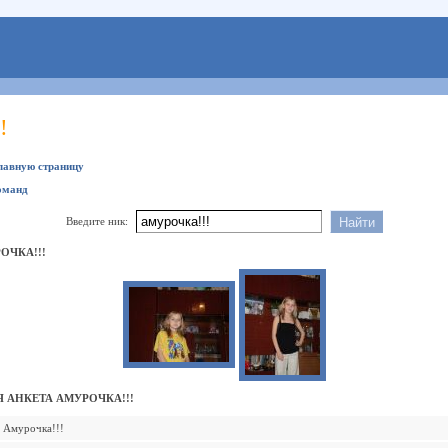
!
главную страницу
оманд
Введите ник:
ОЧКА!!!
 АНКЕТА АМУРОЧКА!!!
Амурочка!!!