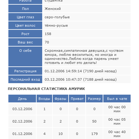
Работа
студентка
Пол
Женский
Цвет глаз
серо-голубые
Цвет волос
тёмно-русые
Рост
158
Ваш вес
70
О себе
Скромная,симпатичная девушка,с чуством
юмора, люблю весилиться, но иногда и
одиночество.Люблю когда парень умеет
готовить и любит это делать!
Регистрация
01.12.2006 14:59:14 (7190 дней назад)
Последний вход
03.12.2006 10:47:37 (7188 дней назад)
ПЕРСОНАЛЬНАЯ СТАТИСТИКА АМУРИК
День
Входы
Фразы
Приват
Размер
Был в чате
00 час 00
03.12.2006
1
0
0
0
мин
00 час 05
02.12.2006
2
2
0
50
мин
00 час 40
01.12.2006
4
10
0
179
мин