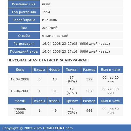
Реальное имя
вика
Год рождения
1994
Город/страна
г Гомель
Пол
Женский
О себе
я самая самая!
Регистрация
16.04.2008 23:27:08 (6686 дней назад)
Последний вход
16.04.2008 23:27:16 (6686 дней назад)
ПЕРСОНАЛЬНАЯ СТАТИСТИКА АМУРАЧКА!!!
День
Входы
Фразы
Приват
Размер
Был в чате
17
00 час 20
17.04.2008
0
18
399
(94%)
мин
19
00 час 30
16.04.2008
1
31
567
(61%)
мин
Месяц
Входы
Фразы
Приват
Размер
Был в чате
апрель
36
00 час 50
1
49
966
2008
(73%)
мин
Copyright © 2003-2026 GOMEL
CHAT
.com