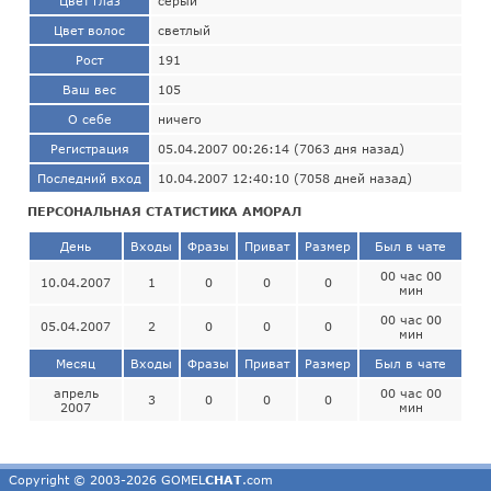
Цвет глаз
серый
Цвет волос
светлый
Рост
191
Ваш вес
105
О себе
ничего
Регистрация
05.04.2007 00:26:14 (7063 дня назад)
Последний вход
10.04.2007 12:40:10 (7058 дней назад)
ПЕРСОНАЛЬНАЯ СТАТИСТИКА АМОРАЛ
День
Входы
Фразы
Приват
Размер
Был в чате
00 час 00
10.04.2007
1
0
0
0
мин
00 час 00
05.04.2007
2
0
0
0
мин
Месяц
Входы
Фразы
Приват
Размер
Был в чате
апрель
00 час 00
3
0
0
0
2007
мин
Copyright © 2003-2026 GOMEL
CHAT
.com