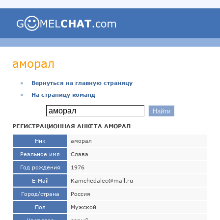
аморал
●
Вернуться на главную страницу
●
На страницу команд
РЕГИСТРАЦИОННАЯ АНКЕТА АМОРАЛ
Ник
аморал
Реальное имя
Слава
Год рождения
1976
E-Mail
Kamchedalec@mail.ru
Город/страна
Россия
Пол
Мужской