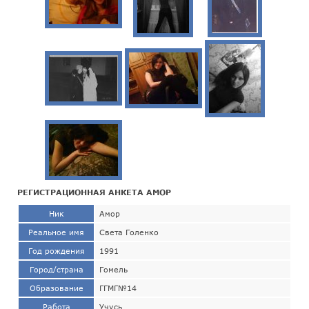
РЕГИСТРАЦИОННАЯ АНКЕТА АМОР
Ник
Амор
Реальное имя
Света Голенко
Год рождения
1991
Город/страна
Гомель
Образование
ГГМГ№14
Работа
Учусь