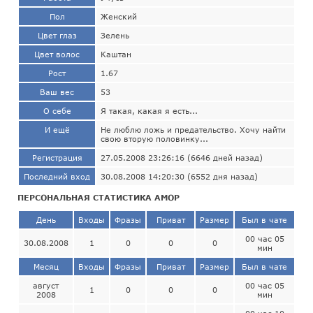
Пол
Женский
Цвет глаз
Зелень
Цвет волос
Каштан
Рост
1.67
Ваш вес
53
О себе
Я такая, какая я есть...
И ещё
Не люблю ложь и предательство. Хочу найти
свою вторую половинку...
Регистрация
27.05.2008 23:26:16 (6646 дней назад)
Последний вход
30.08.2008 14:20:30 (6552 дня назад)
ПЕРСОНАЛЬНАЯ СТАТИСТИКА АМОР
День
Входы
Фразы
Приват
Размер
Был в чате
00 час 05
30.08.2008
1
0
0
0
мин
Месяц
Входы
Фразы
Приват
Размер
Был в чате
август
00 час 05
1
0
0
0
2008
мин