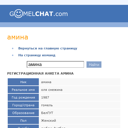
амина
●
Вернуться на главную страницу
●
На страницу команд
РЕГИСТРАЦИОННАЯ АНКЕТА АМИНА
Ник
амина
Реальное имя
оля снежина
Год рождения
1987
Город/страна
гомель
Образование
БелГУТ
Пол
Женский