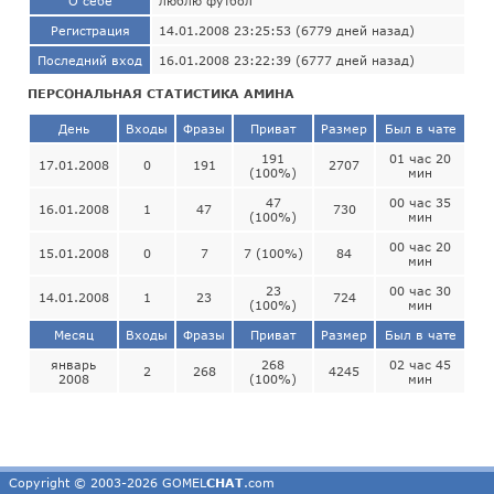
О себе
люблю футбол
Регистрация
14.01.2008 23:25:53 (6779 дней назад)
Последний вход
16.01.2008 23:22:39 (6777 дней назад)
ПЕРСОНАЛЬНАЯ СТАТИСТИКА АМИНА
День
Входы
Фразы
Приват
Размер
Был в чате
191
01 час 20
17.01.2008
0
191
2707
(100%)
мин
47
00 час 35
16.01.2008
1
47
730
(100%)
мин
00 час 20
15.01.2008
0
7
7 (100%)
84
мин
23
00 час 30
14.01.2008
1
23
724
(100%)
мин
Месяц
Входы
Фразы
Приват
Размер
Был в чате
январь
268
02 час 45
2
268
4245
2008
(100%)
мин
Copyright © 2003-2026 GOMEL
CHAT
.com