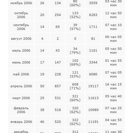
80
03 час 30
ноябрь 2006
26
134
3559
(60%)
мин
октябрь
133
12 час 50
20
254
6283
2006
(52%)
мин
сентябрь
39
07 час 10
14
69
1711
2006
(57%)
мин
00 час 05
август 2006
4
2
0
81
мин
34
05 час 50
июль 2006
14
43
1101
(79%)
мин
102
01 час 55
июнь 2006
17
147
3344
(69%)
мин
121
07 час 05
май 2006
19
228
6080
(53%)
мин
608
16 час 15
апрель 2006
50
857
19117
(71%)
мин
321
05 час 40
март 2006
25
531
11613
(60%)
мин
февраль
320
07 час 25
38
518
10989
2006
(62%)
мин
322
04 час 55
январь 2006
46
520
11191
(62%)
мин
декабрь
312
11 час 30