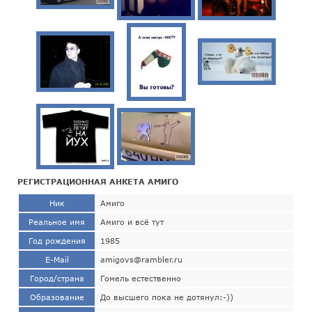
РЕГИСТРАЦИОННАЯ АНКЕТА АМИГО
Ник
Амиго
Реальное имя
Амиго и всё тут
Год рождения
1985
E-Mail
amigovs@rambler.ru
Город/страна
Гомель естественно
Образование
До высшего пока не дотянул:-))