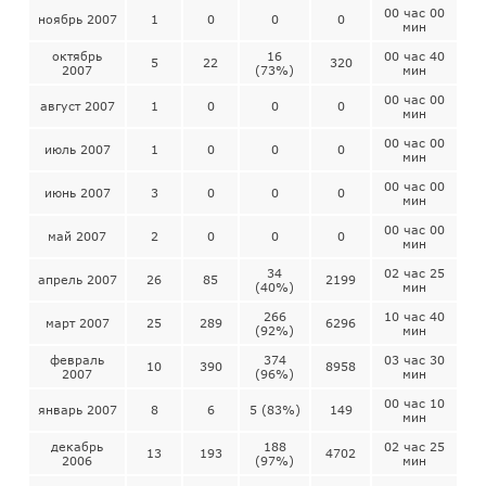
00 час 00
ноябрь 2007
1
0
0
0
мин
октябрь
16
00 час 40
5
22
320
2007
(73%)
мин
00 час 00
август 2007
1
0
0
0
мин
00 час 00
июль 2007
1
0
0
0
мин
00 час 00
июнь 2007
3
0
0
0
мин
00 час 00
май 2007
2
0
0
0
мин
34
02 час 25
апрель 2007
26
85
2199
(40%)
мин
266
10 час 40
март 2007
25
289
6296
(92%)
мин
февраль
374
03 час 30
10
390
8958
2007
(96%)
мин
00 час 10
январь 2007
8
6
5 (83%)
149
мин
декабрь
188
02 час 25
13
193
4702
2006
(97%)
мин