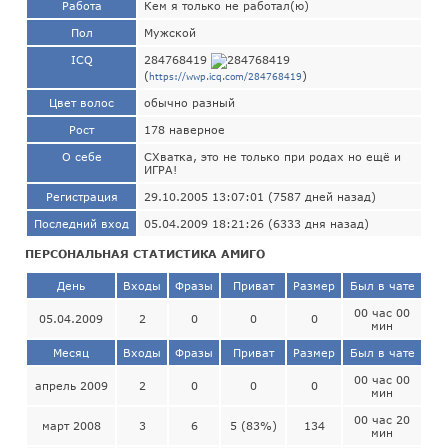
Работа
Кем я только не работал(ю)
Пол
Мужской
ICQ
284768419
(
)
https://wwp.icq.com/284768419
Цвет волос
обычно разный
Рост
178 наверное
О себе
СХватка, это не только при родах но ещё и
ИГРА!
Регистрация
29.10.2005 13:07:01 (7587 дней назад)
Последний вход
05.04.2009 18:21:26 (6333 дня назад)
ПЕРСОНАЛЬНАЯ СТАТИСТИКА АМИГО
День
Входы
Фразы
Приват
Размер
Был в чате
00 час 00
05.04.2009
2
0
0
0
мин
Месяц
Входы
Фразы
Приват
Размер
Был в чате
00 час 00
апрель 2009
2
0
0
0
мин
00 час 20
март 2008
3
6
5 (83%)
134
мин