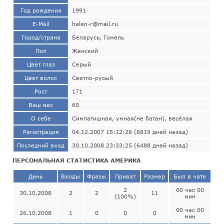
Год рождения
1991
E-Mail
halen-r@mail.ru
Город/страна
Беларусь, Гомель
Пол
Женский
Цвет глаз
Серый
Цвет волос
Светло-русый
Рост
171
Ваш вес
60
О себе
Симпатишная, умная(не батан), весёлая
Регистрация
04.12.2007 15:12:26 (6819 дней назад)
Последний вход
30.10.2008 23:33:25 (6488 дней назад)
ПЕРСОНАЛЬНАЯ СТАТИСТИКА АМЕРИКА
День
Входы
Фразы
Приват
Размер
Был в чате
2
00 час 00
30.10.2008
2
2
11
(100%)
мин
00 час 00
26.10.2008
1
0
0
0
мин