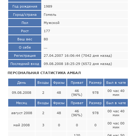
Год рождения
1989
Город/страна
Гомель
Пол
Мужской
Рост
177
Ваш вес
80
О себе
...
Регистрация
27.04.2007 16:06:44 (7042 дня назад)
Последний вход
09.08.2008 18:25:29 (6572 дня назад)
ПЕРСОНАЛЬНАЯ СТАТИСТИКА АМБАЛ
День
Входы
Фразы
Приват
Размер
Был в чате
46
00 час 40
09.08.2008
2
48
978
(96%)
мин
Месяц
Входы
Фразы
Приват
Размер
Был в чате
46
00 час 40
август 2008
2
48
978
(96%)
мин
00 час 00
май 2008
3
0
0
0
мин
120
04 час 50