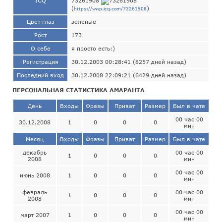
ICQ
73261908
(
)
https://wwp.icq.com/73261908
Цвет глаз
зеленые
Рост
173
О себе
я просто есть:)
Регистрация
30.12.2003 00:28:41 (8257 дней назад)
Последний вход
30.12.2008 22:09:21 (6429 дней назад)
ПЕРСОНАЛЬНАЯ СТАТИСТИКА АМАРАНТА
День
Входы
Фразы
Приват
Размер
Был в чате
00 час 00
30.12.2008
1
0
0
0
мин
Месяц
Входы
Фразы
Приват
Размер
Был в чате
декабрь
00 час 00
1
0
0
0
2008
мин
00 час 00
июнь 2008
1
0
0
0
мин
февраль
00 час 00
1
0
0
0
2008
мин
00 час 00
март 2007
1
0
0
0
мин