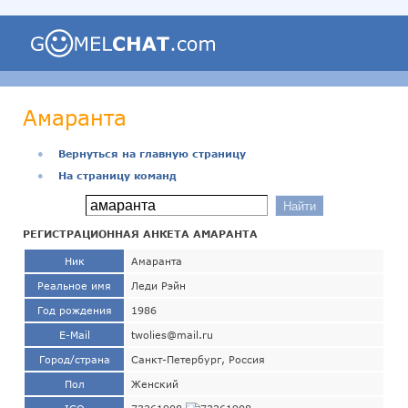
Амаранта
●
Вернуться на главную страницу
●
На страницу команд
РЕГИСТРАЦИОННАЯ АНКЕТА АМАРАНТА
Ник
Амаранта
Реальное имя
Леди Рэйн
Год рождения
1986
E-Mail
twolies@mail.ru
Город/страна
Санкт-Петербург, Россия
Пол
Женский