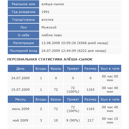
Реальное имя
алёша-сынок
Год рождения
1991
Город/страна
алупка
Пол
Мужской
О себе
люблю пиво
Регистрация
12.08.2008 10:05:26 (6568 дней назад)
Последний вход
24.07.2009 12:44:09 (6222 дня назад)
ПЕРСОНАЛЬНАЯ СТАТИСТИКА АЛЁША-СЫНОК
День
Входы
Фразы
Приват
Размер
Был в чате
00 час 00
24.07.2009
1
0
0
0
мин
72
00 час 40
15.07.2009
1
72
1163
(100%)
мин
Месяц
Входы
Фразы
Приват
Размер
Был в чате
72
00 час 40
июль 2009
2
72
1163
(100%)
мин
00 час 15
май 2009
3
10
9 (90%)
217
мин