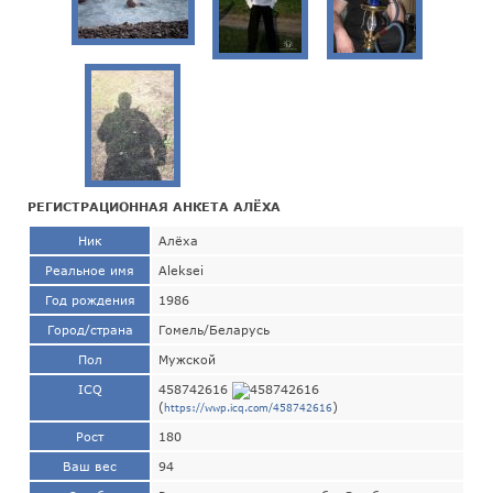
РЕГИСТРАЦИОННАЯ АНКЕТА АЛЁХА
Ник
Алёха
Реальное имя
Aleksei
Год рождения
1986
Город/страна
Гомель/Беларусь
Пол
Мужской
ICQ
458742616
(
)
https://wwp.icq.com/458742616
Рост
180
Ваш вес
94