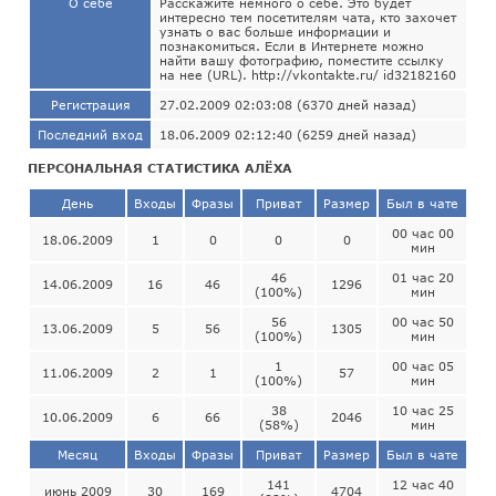
О себе
Расскажите немного о себе. Это будет
интересно тем посетителям чата, кто захочет
узнать о вас больше информации и
познакомиться. Если в Интернете можно
найти вашу фотографию, поместите ссылку
на нее (URL). http://vkontakte.ru/ id32182160
Регистрация
27.02.2009 02:03:08 (6370 дней назад)
Последний вход
18.06.2009 02:12:40 (6259 дней назад)
ПЕРСОНАЛЬНАЯ СТАТИСТИКА АЛЁХА
День
Входы
Фразы
Приват
Размер
Был в чате
00 час 00
18.06.2009
1
0
0
0
мин
46
01 час 20
14.06.2009
16
46
1296
(100%)
мин
56
00 час 50
13.06.2009
5
56
1305
(100%)
мин
1
00 час 05
11.06.2009
2
1
57
(100%)
мин
38
10 час 25
10.06.2009
6
66
2046
(58%)
мин
Месяц
Входы
Фразы
Приват
Размер
Был в чате
141
12 час 40
июнь 2009
30
169
4704