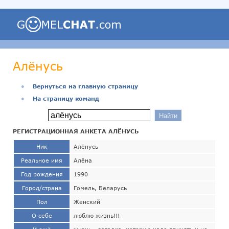
Алёнусь
●
Вернуться на главную страницу
●
На страницу команд
РЕГИСТРАЦИОННАЯ АНКЕТА АЛЁНУСЬ
Ник
Алёнусь
Реальное имя
Алёна
Год рождения
1990
Город/страна
Гомель, Беларусь
Пол
Женский
О себе
люблю жизнь!!!