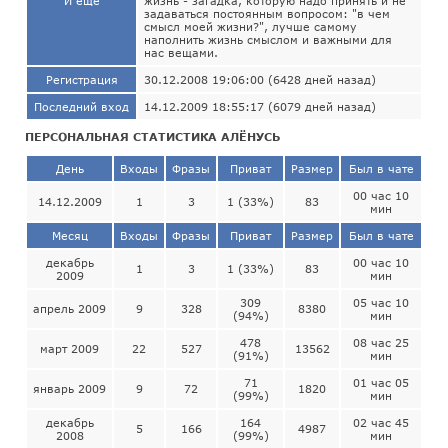
И ещё
жизнь - загадка, которую надо принять и не
задаваться постоянным вопросом: "в чем
смысл моей жизни?", лучше самому
наполнить жизнь смыслом и важными для
нас вещами.
Регистрация
30.12.2008 19:06:00 (6428 дней назад)
Последний вход
14.12.2009 18:55:17 (6079 дней назад)
ПЕРСОНАЛЬНАЯ СТАТИСТИКА АЛЁНУСЬ
День
Входы
Фразы
Приват
Размер
Был в чате
00 час 10
14.12.2009
1
3
1 (33%)
83
мин
Месяц
Входы
Фразы
Приват
Размер
Был в чате
декабрь
00 час 10
1
3
1 (33%)
83
2009
мин
309
05 час 10
апрель 2009
9
328
8380
(94%)
мин
478
08 час 25
март 2009
22
527
13562
(91%)
мин
71
01 час 05
январь 2009
9
72
1820
(99%)
мин
декабрь
164
02 час 45
5
166
4987
2008
(99%)
мин