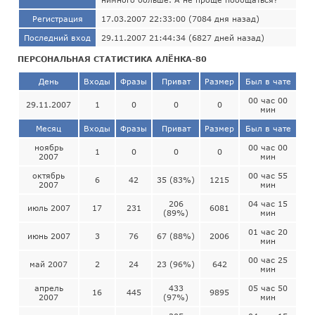
Регистрация
17.03.2007 22:33:00 (7084 дня назад)
Последний вход
29.11.2007 21:44:34 (6827 дней назад)
ПЕРСОНАЛЬНАЯ СТАТИСТИКА АЛЁНКА-80
День
Входы
Фразы
Приват
Размер
Был в чате
00 час 00
29.11.2007
1
0
0
0
мин
Месяц
Входы
Фразы
Приват
Размер
Был в чате
ноябрь
00 час 00
1
0
0
0
2007
мин
октябрь
00 час 55
6
42
35 (83%)
1215
2007
мин
206
04 час 15
июль 2007
17
231
6081
(89%)
мин
01 час 20
июнь 2007
3
76
67 (88%)
2006
мин
00 час 25
май 2007
2
24
23 (96%)
642
мин
апрель
433
05 час 50
16
445
9895
2007
(97%)
мин