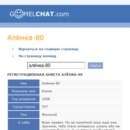
Алёнка-80
●
Вернуться на главную страницу
●
На страницу команд
РЕГИСТРАЦИОННАЯ АНКЕТА АЛЁНКА-80
Ник
Алёнка-80
Реальное имя
Елена
Год рождения
1958
Город/страна
ТУТ
Пол
Женский
О себе
Всем привет. По не понятной пока ещё мне
причине, тебе стало интересно узнать обо ме
нимного больше. А не проще пообщаться?