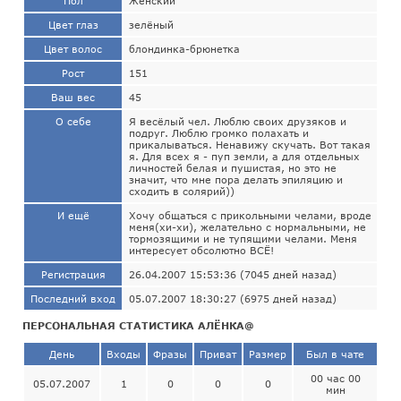
Пол
Женский
Цвет глаз
зелёный
Цвет волос
блондинка-брюнетка
Рост
151
Ваш вес
45
О себе
Я весёлый чел. Люблю своих друзяков и
подруг. Люблю громко полахать и
прикалываться. Ненавижу скучать. Вот такая
я. Для всех я - пуп земли, а для отдельных
личностей белая и пушистая, но это не
значит, что мне пора делать эпиляцию и
сходить в солярий))
И ещё
Хочу общаться с прикольными челами, вроде
меня(хи-хи), желательно с нормальными, не
тормозящими и не тупящими челами. Меня
интересует обсолютно ВСЁ!
Регистрация
26.04.2007 15:53:36 (7045 дней назад)
Последний вход
05.07.2007 18:30:27 (6975 дней назад)
ПЕРСОНАЛЬНАЯ СТАТИСТИКА АЛЁНКА@
День
Входы
Фразы
Приват
Размер
Был в чате
00 час 00
05.07.2007
1
0
0
0
мин