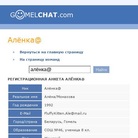
Алёнка@
●
Вернуться на главную страницу
●
На страницу команд
РЕГИСТРАЦИОННАЯ АНКЕТА АЛЁНКА@
Ник
Алёнка@
Реальное имя
Алёна/Монахова
Год рождения
1992
E-Mail
FluffyKitten.Ale@mail.ru
Город/страна
Беларусь, Гомель
Образование
СОШ №46, ученица 8 кл.