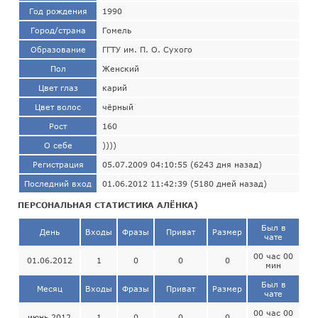
Год рождения
1990
Город/страна
Гомель
Образование
ГГТУ им. П. О. Сухого
Пол
Женский
Цвет глаз
карий
Цвет волос
чёрный
Рост
160
О себе
))))
Регистрация
05.07.2009 04:10:55 (6243 дня назад)
Последний вход
01.06.2012 11:42:39 (5180 дней назад)
ПЕРСОНАЛЬНАЯ СТАТИСТИКА АЛЁНКА)
Был в
День
Входы
Фразы
Приват
Размер
чате
00 час 00
01.06.2012
1
0
0
0
мин
Был в
Месяц
Входы
Фразы
Приват
Размер
чате
00 час 00
июнь 2012
1
0
0
0