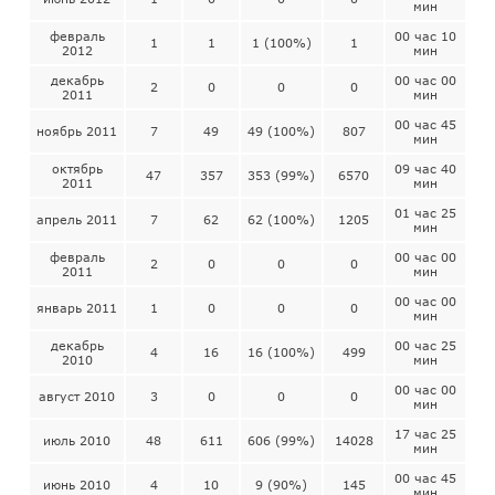
мин
февраль
00 час 10
1
1
1 (100%)
1
2012
мин
декабрь
00 час 00
2
0
0
0
2011
мин
00 час 45
ноябрь 2011
7
49
49 (100%)
807
мин
октябрь
09 час 40
47
357
353 (99%)
6570
2011
мин
01 час 25
апрель 2011
7
62
62 (100%)
1205
мин
февраль
00 час 00
2
0
0
0
2011
мин
00 час 00
январь 2011
1
0
0
0
мин
декабрь
00 час 25
4
16
16 (100%)
499
2010
мин
00 час 00
август 2010
3
0
0
0
мин
17 час 25
июль 2010
48
611
606 (99%)
14028
мин
00 час 45
июнь 2010
4
10
9 (90%)
145
мин