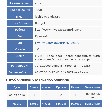
Реальное имя
чоткi
Год рождения
1990
E-Mail
joshie@yandex.ru
Город/страна
Homjel
Работа
http://www.myspace.com/kjashy
Пол
Мужской
URL
http://vkontakte.ru/id26179860
О себе
: O
И ещё
[17:52] <алёмале> нельзя доверять тому,кто
кровоточит 5 дней в месяц и не умирает.
Регистрация
30.11.2009 06:57:54 (6094 дня назад)
Последний вход
03.07.2010 17:42:34 (5879 дней назад)
ПЕРСОНАЛЬНАЯ СТАТИСТИКА АЛЁМАЛЕ
День
Входы
Фразы
Приват
Размер
Был в чате
00 час 05
03.07.2010
1
1
0
11
мин
Месяц
Входы
Фразы
Приват
Размер
Был в чате