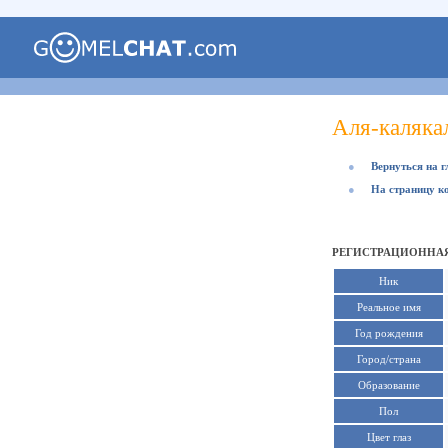
Аля-каляка
●
Вернуться на 
●
На страницу к
РЕГИСТРАЦИОННАЯ
Ник
Реальное имя
Год рождения
Город/страна
Образование
Пол
Цвет глаз