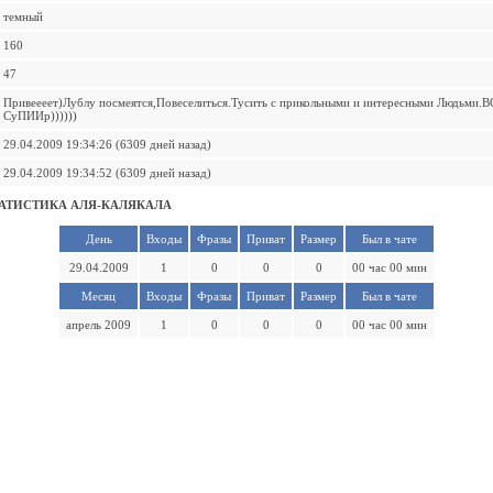
темный
160
47
Привеееет)Лублу посмеятся,Повеселиться.Тусить с прикольными и интересными Людьми.
СуПИИр))))))
29.04.2009 19:34:26 (6309 дней назад)
29.04.2009 19:34:52 (6309 дней назад)
АТИСТИКА АЛЯ-КАЛЯКАЛА
День
Входы
Фразы
Приват
Размер
Был в чате
29.04.2009
1
0
0
0
00 час 00 мин
Месяц
Входы
Фразы
Приват
Размер
Был в чате
апрель 2009
1
0
0
0
00 час 00 мин