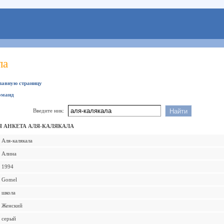
ла
главную страницу
оманд
Введите ник:
 АНКЕТА АЛЯ-КАЛЯКАЛА
Аля-калякала
Алина
1994
Gomel
школа
Женский
серый