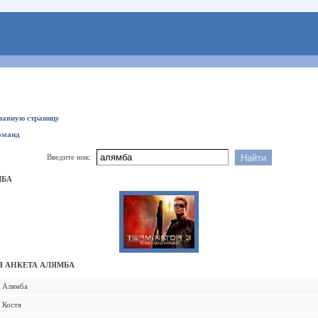
главную страницу
оманд
Введите ник:
МБА
 АНКЕТА АЛЯМБА
Алямба
Костя