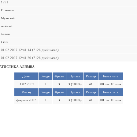
1991
Г гомель
Мужской
зелёный
белый
Скин
01.02.2007 12:41:14 (7126 дней назад)
01.02.2007 12:41:20 (7126 дней назад)
АТИСТИКА АЛЯМБА
День
Входы
Фразы
Приват
Размер
Был в чате
01.02.2007
1
3
3 (100%)
41
00 час 10 мин
Месяц
Входы
Фразы
Приват
Размер
Был в чате
февраль 2007
1
3
3 (100%)
41
00 час 10 мин