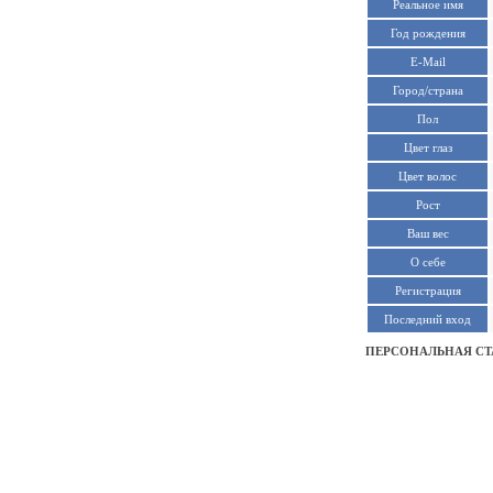
Реальное имя
Год рождения
E-Mail
Город/страна
Пол
Цвет глаз
Цвет волос
Рост
Ваш вес
О себе
Регистрация
Последний вход
ПЕРСОНАЛЬНАЯ СТ