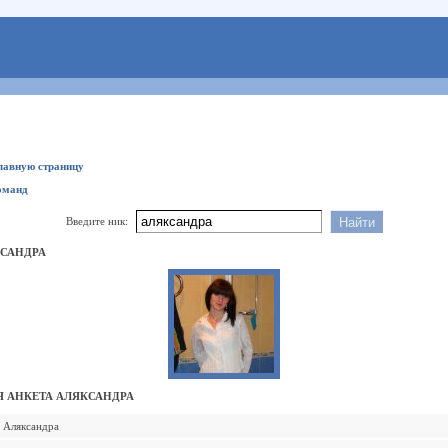
главную страницу
оманд
Введите ник:
САНДРА
 АНКЕТА АЛЯКСАНДРА
Аляксандра