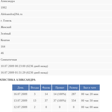
Александра
1992
Aleksandra@bk.ru
г. Гомель
Женский
Зелёный
Коштан
164
46
Симпатичная
10.07.2009 00:23:00 (6236 дней назад)
16.07.2009 01:51:29 (6230 дней назад)
АТИСТИКА АЛЯКСАНДРА
День
Входы
Фразы
Приват
Размер
Был в чате
16.07.2009
3
14
14 (100%)
287
00 час 20 мин
13.07.2009
13
37
37 (100%)
554
00 час 50 мин
12.07.2009
2
0
0
0
00 час 00 мин