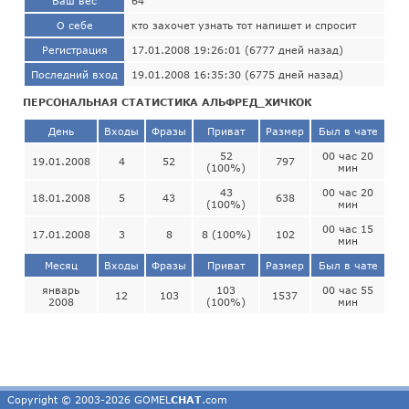
Ваш вес
64
О себе
кто захочет узнать тот напишет и спросит
Регистрация
17.01.2008 19:26:01 (6777 дней назад)
Последний вход
19.01.2008 16:35:30 (6775 дней назад)
ПЕРСОНАЛЬНАЯ СТАТИСТИКА АЛЬФРЕД_ХИЧКОК
День
Входы
Фразы
Приват
Размер
Был в чате
52
00 час 20
19.01.2008
4
52
797
(100%)
мин
43
00 час 20
18.01.2008
5
43
638
(100%)
мин
00 час 15
17.01.2008
3
8
8 (100%)
102
мин
Месяц
Входы
Фразы
Приват
Размер
Был в чате
январь
103
00 час 55
12
103
1537
2008
(100%)
мин
Copyright © 2003-2026 GOMEL
CHAT
.com