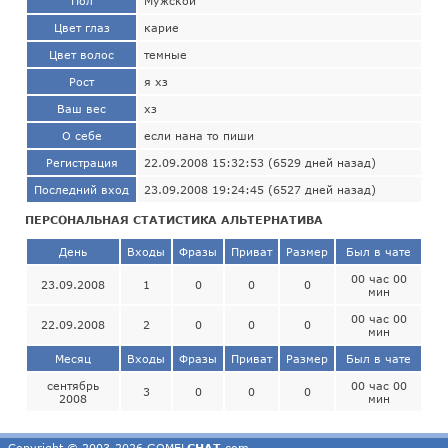
Пол
Мужской
Цвет глаз
карие
Цвет волос
темные
Рост
я хз
Ваш вес
хз
О себе
если нана то пиши
Регистрация
22.09.2008 15:32:53 (6529 дней назад)
Последний вход
23.09.2008 19:24:45 (6527 дней назад)
ПЕРСОНАЛЬНАЯ СТАТИСТИКА АЛЬТЕРНАТИВА
День
Входы
Фразы
Приват
Размер
Был в чате
00 час 00
23.09.2008
1
0
0
0
мин
00 час 00
22.09.2008
2
0
0
0
мин
Месяц
Входы
Фразы
Приват
Размер
Был в чате
сентябрь
00 час 00
3
0
0
0
2008
мин
Copyright © 2003-2026 GOMEL
CHAT
.com