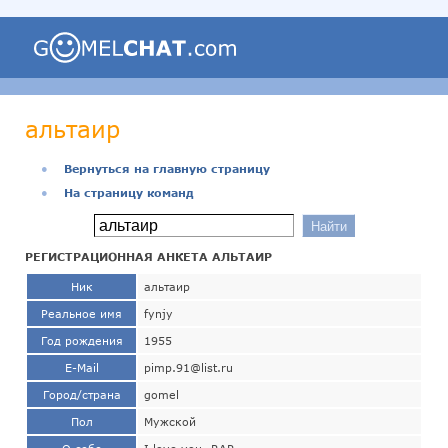
альтаир
●
Вернуться на главную страницу
●
На страницу команд
РЕГИСТРАЦИОННАЯ АНКЕТА АЛЬТАИР
Ник
альтаир
Реальное имя
fynjy
Год рождения
1955
E-Mail
pimp.91@list.ru
Город/страна
gomel
Пол
Мужской