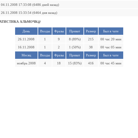
04.11.2008 17:33:08 (6486 дней назад)
26.11.2008 15:33:54 (6464 дня назад)
ТАТИСТИКА АЛЬМОЧК@
День
Входы
Фразы
Приват
Размер
Был в чате
26.11.2008
1
9
8 (89%)
215
00 час 20 мин
16.11.2008
1
2
1 (50%)
38
00 час 05 мин
Месяц
Входы
Фразы
Приват
Размер
Был в чате
ноябрь 2008
4
18
15 (83%)
416
00 час 45 мин