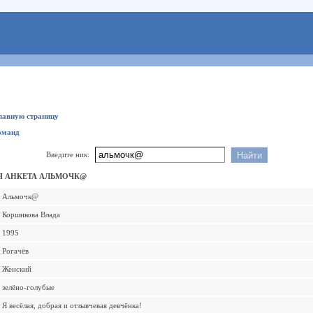
главную страницу
оманд
Введите ник:
Я АНКЕТА АЛЬМОЧК@
Альмочк@
Коршикова Влада
1995
Рогачёв
Женский
зелёно-голубые
Я весёлая, добрая и отзывчевая девчёнка!