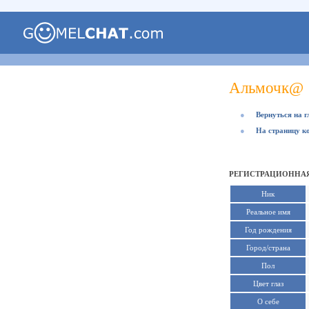
Альмочк@
●
Вернуться на 
●
На страницу к
РЕГИСТРАЦИОННА
Ник
Реальное имя
Год рождения
Город/страна
Пол
Цвет глаз
О себе