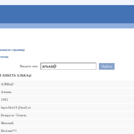
главную страницу
оманд
Введите ник:
 АНКЕТА АЛЬКА@
АЛЬКа@
Алинка
1992
lapochka14.@mail.ru
Беларуся / Гомель
Женский
Весёлая!!!!