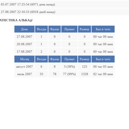
05.07.2007 17:25:54 (6971 день назад)
27.08.2007 22:16:53 (6918 дней назад)
АТИСТИКА АЛЬКА@
День
Входы
Фразы
Приват
Размер
Был в чате
27.08.2007
1
0
0
0
00 час 00 мин
20.08.2007
1
0
0
0
00 час 00 мин
17.08.2007
2
0
0
0
00 час 00 мин
Месяц
Входы
Фразы
Приват
Размер
Был в чате
август 2007
6
8
3 (38%)
125
00 час 05 мин
июль 2007
33
78
77 (99%)
1328
02 час 00 мин