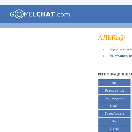
АЛЬКа@
●
Вернуться на 
●
На страницу к
РЕГИСТРАЦИОННАЯ
Ник
Реальное имя
Год рождения
E-Mail
Город/страна
Пол
О себе